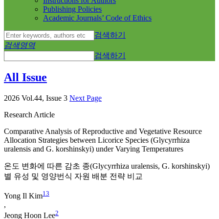
Instructions for Authors
Publishing Policies
Academic Journals’ Code of Ethics
검색하기
검색영역
검색하기
All Issue
2026 Vol.44, Issue 3
Next Page
Research Article
Comparative Analysis of Reproductive and Vegetative Resource
Allocation Strategies between Licorice Species (
Glycyrrhiza
uralensis and G. korshinskyi
) under Varying Temperatures
온도 변화에 따른 감초 종(
Glycyrrhiza uralensis
,
G
.
korshinskyi
)
별 유성 및 영양번식 자원 배분 전략 비교
1
3
Yong Il Kim
,
2
Jeong Hoon Lee