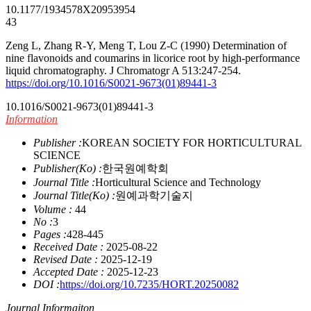
10.1177/1934578X20953954
43
Zeng L, Zhang R-Y, Meng T, Lou Z-C (1990) Determination of
nine flavonoids and coumarins in licorice root by high-performance
liquid chromatography. J Chromatogr A 513:247-254.
https://doi.org/10.1016/S0021-9673(01)89441-3
10.1016/S0021-9673(01)89441-3
Information
Publisher :
KOREAN SOCIETY FOR HORTICULTURAL
SCIENCE
Publisher(Ko) :
한국원예학회
Journal Title :
Horticultural Science and Technology
Journal Title(Ko) :
원예과학기술지
Volume :
44
No :
3
Pages :
428-445
Received Date :
2025-08-22
Revised Date :
2025-12-19
Accepted Date :
2025-12-23
DOI :
https://doi.org/10.7235/HORT.20250082
Journal Informaiton