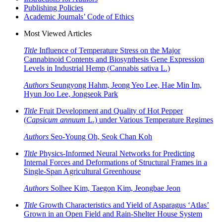
Publishing Policies
Academic Journals’ Code of Ethics
Most Viewed Articles
Title
Influence of Temperature Stress on the Major
Cannabinoid Contents and Biosynthesis Gene Expression
Levels in Industrial Hemp (
Cannabis sativa
L.)
Authors
Seungyong Hahm, Jeong Yeo Lee, Hae Min Im,
Hyun Joo Lee, Jongseok Park
Title
Fruit Development and Quality of Hot Pepper
(
Capsicum annuum
L.) under Various Temperature Regimes
Authors
Seo-Young Oh, Seok Chan Koh
Title
Physics-Informed Neural Networks for Predicting
Internal Forces and Deformations of Structural Frames in a
Single-Span Agricultural Greenhouse
Authors
Solhee Kim, Taegon Kim, Jeongbae Jeon
Title
Growth Characteristics and Yield of Asparagus ‘Atlas’
Grown in an Open Field and Rain-Shelter House System