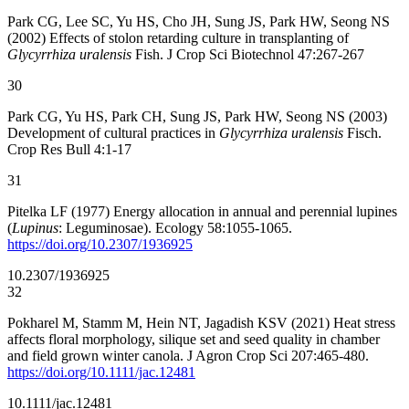
Park CG, Lee SC, Yu HS, Cho JH, Sung JS, Park HW, Seong NS
(2002) Effects of stolon retarding culture in transplanting of
Glycyrrhiza uralensis
Fish. J Crop Sci Biotechnol 47:267-267
30
Park CG, Yu HS, Park CH, Sung JS, Park HW, Seong NS (2003)
Development of cultural practices in
Glycyrrhiza uralensis
Fisch.
Crop Res Bull 4:1-17
31
Pitelka LF (1977) Energy allocation in annual and perennial lupines
(
Lupinus
: Leguminosae). Ecology 58:1055-1065.
https://doi.org/10.2307/1936925
10.2307/1936925
32
Pokharel M, Stamm M, Hein NT, Jagadish KSV (2021) Heat stress
affects floral morphology, silique set and seed quality in chamber
and field grown winter canola. J Agron Crop Sci 207:465-480.
https://doi.org/10.1111/jac.12481
10.1111/jac.12481