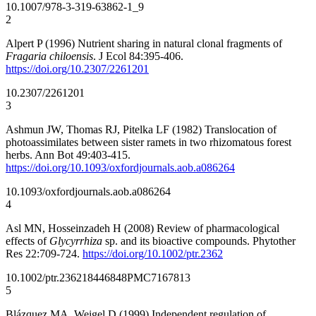
10.1007/978-3-319-63862-1_9
2
Alpert P (1996) Nutrient sharing in natural clonal fragments of
Fragaria chiloensis
. J Ecol 84:395-406.
https://doi.org/10.2307/2261201
10.2307/2261201
3
Ashmun JW, Thomas RJ, Pitelka LF (1982) Translocation of
photoassimilates between sister ramets in two rhizomatous forest
herbs. Ann Bot 49:403-415.
https://doi.org/10.1093/oxfordjournals.aob.a086264
10.1093/oxfordjournals.aob.a086264
4
Asl MN, Hosseinzadeh H (2008) Review of pharmacological
effects of
Glycyrrhiza
sp. and its bioactive compounds. Phytother
Res 22:709-724.
https://doi.org/10.1002/ptr.2362
10.1002/ptr.2362
18446848
PMC7167813
5
Blázquez MA, Weigel D (1999) Independent regulation of