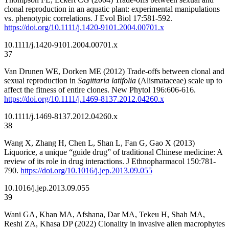
clonal reproduction in an aquatic plant: experimental manipulations
vs. phenotypic correlations. J Evol Biol 17:581-592.
https://doi.org/10.1111/j.1420-9101.2004.00701.x
10.1111/j.1420-9101.2004.00701.x
37
Van Drunen WE, Dorken ME (2012) Trade-offs between clonal and
sexual reproduction in
Sagittaria latifolia
(Alismataceae) scale up to
affect the fitness of entire clones. New Phytol 196:606-616.
https://doi.org/10.1111/j.1469-8137.2012.04260.x
10.1111/j.1469-8137.2012.04260.x
38
Wang X, Zhang H, Chen L, Shan L, Fan G, Gao X (2013)
Liquorice, a unique “guide drug” of traditional Chinese medicine: A
review of its role in drug interactions. J Ethnopharmacol 150:781-
790.
https://doi.org/10.1016/j.jep.2013.09.055
10.1016/j.jep.2013.09.055
39
Wani GA, Khan MA, Afshana, Dar MA, Tekeu H, Shah MA,
Reshi ZA, Khasa DP (2022) Clonality in invasive alien macrophytes