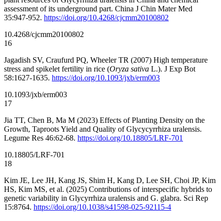
assessment of its underground part. China J Chin Mater Med
35:947-952.
https://doi.org/10.4268/cjcmm20100802
10.4268/cjcmm20100802
16
Jagadish SV, Craufurd PQ, Wheeler TR (2007) High temperature
stress and spikelet fertility in rice (
Oryza sativa
L.). J Exp Bot
58:1627-1635.
https://doi.org/10.1093/jxb/erm003
10.1093/jxb/erm003
17
Jia TT, Chen B, Ma M (2023) Effects of Planting Density on the
Growth, Taproots Yield and Quality of Glycycyrrhiza uralensis.
Legume Res 46:62-68.
https://doi.org/10.18805/LRF-701
10.18805/LRF-701
18
Kim JE, Lee JH, Kang JS, Shim H, Kang D, Lee SH, Choi JP, Kim
HS, Kim MS, et al. (2025) Contributions of interspecific hybrids to
genetic variability in Glycyrrhiza uralensis and G. glabra. Sci Rep
15:8764.
https://doi.org/10.1038/s41598-025-92115-4