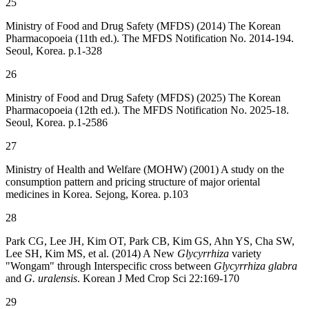
25
Ministry of Food and Drug Safety (MFDS) (2014) The Korean
Pharmacopoeia (11th ed.). The MFDS Notification No. 2014-194.
Seoul, Korea. p.1-328
26
Ministry of Food and Drug Safety (MFDS) (2025) The Korean
Pharmacopoeia (12th ed.). The MFDS Notification No. 2025-18.
Seoul, Korea. p.1-2586
27
Ministry of Health and Welfare (MOHW) (2001) A study on the
consumption pattern and pricing structure of major oriental
medicines in Korea. Sejong, Korea. p.103
28
Park CG, Lee JH, Kim OT, Park CB, Kim GS, Ahn YS, Cha SW,
Lee SH, Kim MS, et al. (2014) A New
Glycyrrhiza
variety
"Wongam" through Interspecific cross between
Glycyrrhiza glabra
and
G. uralensis
. Korean J Med Crop Sci 22:169-170
29