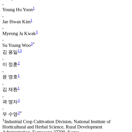
,
1
Young Ho Yoon
,
1
Jae Hwan Kim
,
3
Myeong Ja Kwak
,
3
*
Su Young Woo
1
3
김 용일
,
2
이 정훈
,
1
윤 영호
,
1
김 재환
,
3
곽 명자
,
3
*
우 수영
1
Industrial Crop Cultivation Division, National Institute of
Horticultural and Herbal Science, Rural Development