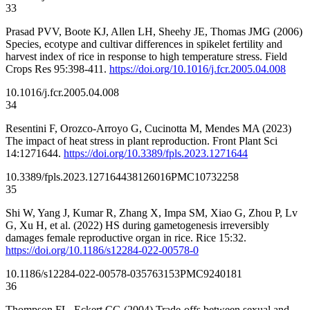
33
Prasad PVV, Boote KJ, Allen LH, Sheehy JE, Thomas JMG (2006)
Species, ecotype and cultivar differences in spikelet fertility and
harvest index of rice in response to high temperature stress. Field
Crops Res 95:398-411.
https://doi.org/10.1016/j.fcr.2005.04.008
10.1016/j.fcr.2005.04.008
34
Resentini F, Orozco-Arroyo G, Cucinotta M, Mendes MA (2023)
The impact of heat stress in plant reproduction. Front Plant Sci
14:1271644.
https://doi.org/10.3389/fpls.2023.1271644
10.3389/fpls.2023.1271644
38126016
PMC10732258
35
Shi W, Yang J, Kumar R, Zhang X, Impa SM, Xiao G, Zhou P, Lv
G, Xu H, et al. (2022) HS during gametogenesis irreversibly
damages female reproductive organ in rice. Rice 15:32.
https://doi.org/10.1186/s12284-022-00578-0
10.1186/s12284-022-00578-0
35763153
PMC9240181
36
Thompson FL, Eckert CG (2004) Trade-offs between sexual and