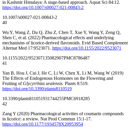
in Kashmir Himalaya: A stage-based approach. Aquat Sci 84:12.
https://doi.org/10.1007/s00027-021-00843-2
10.1007/s00027-021-00843-2
40
Wu Y, Wang Z, Du Q, Zhu Z, Chen T, Xue Y, Wang Y, Zeng Q,
Shen C, et al. (2022) Pharmacological effects and underlying
mechanisms of licorice-derived flavonoids. Evid Based Complement
Alternat Med 17:9523071.
https://doi.org/10.1155/2022/9523071
10.1155/2022/9523071
35082907
PMC8786487
41
Yan B, Hou J, Cui J, He C, Li W, Chen X, Li M, Wang W (2019)
The Effects of Endogenous Hormones on the Flowering and
Fruiting of
Glycyrrhiza uralensis.
Plants 8:519.
https://doi.org/10.3390/plants8110519
10.3390/plants8110519
31744255
PMC6918285
42
Zang Y (2020) Pharmacological activities of coumarin compounds
in licorice: a review. Nat Prod Commun 15:1-17.
https://doi.org/10.1177/1934578X20953954