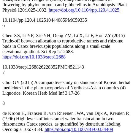
flowering by phytochrome b and gibberellins in Arabidopsis. Plant
Physiol 120:1025-1032.
https://doi.org/10.1104/pp.120.4.1025
10.1104/pp.120.4.1025
10444085
PMC59335
6
Chen XS, Li YF, Xie YH, Deng ZM, Li X, Li F, Hou ZY (2015)
Trade-off between allocation to reproductive ramets and rhizome
buds in Carex brevicuspis populations along a small-scale
elevational gradient. Sci Rep 5:12688.
https://doi.org/10.1038/srep12688
10.1038/srep12688
26228352
PMC4521143
7
Choi GY (2015) A comparative study on standards of Korean herbal
medicines in the pharmacopoeias of Northeast-Asian countries (4)
Liquorice. Korean Herb Med Inf 3:17-26
8
de Kroon H, Fransen B, van Rheenen JWA, van Dijk A, Kreulen R
(1996) High levels of inter-ramet water translocation in two
rhizomatous Carex species, as quantified by deuterium labeling.
Oecologia 106:73-84.
https://doi.org/10.1007/BF00334409