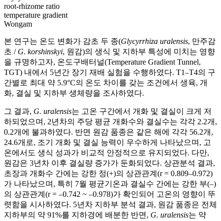
root-rhizome ratio
temperature gradient
Wongam
본 연구는 온도 변화가 감초 두 종(
Glycyrrhiza uralensis
, 만주감
초 /
G. korshinskyi
, 원감)의 생식 및 지하부 특성에 미치는 영향
을 규명하고자, 온도구배터널(Temperature Gradient Tunnel,
TGT) 내에서 5년간 장기 재배 실험을 수행하였다. T1–T4의 구
간별로 최대 약 5.9°C의 온도 차이를 갖는 조건에서 생육, 개
화, 결실 및 지하부 생체량을 조사하였다.
그 결과,
G. uralensis
는 고온 구간에서 개화 및 결실이 크게 저
하되었으며, 2년차의 주당 평균 개화수와 결실수는 각각 2.2개,
0.2개에 불과하였다. 반면 원감 품종은 같은 해에 각각 56.2개,
24.6개로, 조기 개화 및 결실 능력이 우수하게 나타났으며, 고
온에서도 생식 성과가 비교적 안정적으로 유지되었다. 다만,
원감은 3년차 이후 결실량 증가가 둔화되었다. 상관분석 결과,
초장과 개화수 간에는 강한 정(+)의 상관관계(r = 0.809–0.972)
가 나타났으며, 특히 7월 평균기온과 결실수 간에는 강한 부(‒)
의 상관관계(r = ‒0.742 ~ ‒0.978)가 확인되어 고온의 영향이 뚜
렷함을 시사하였다. 5년차 지하부 분석 결과, 원감 품종은 전체
지하부의 약 91%를 지하경에 배분한 반면,
G. uralensis
는 약