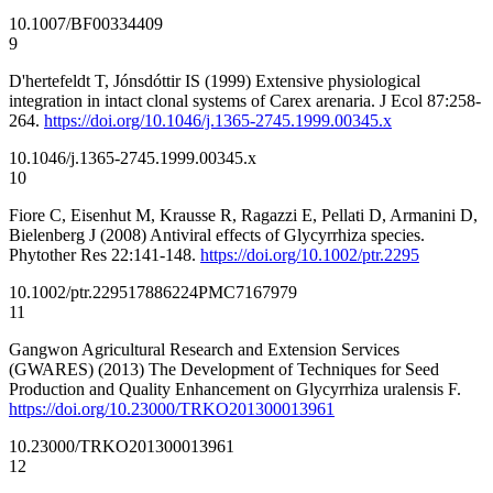
10.1007/BF00334409
9
D'hertefeldt T, Jónsdóttir IS (1999) Extensive physiological
integration in intact clonal systems of Carex arenaria. J Ecol 87:258-
264.
https://doi.org/10.1046/j.1365-2745.1999.00345.x
10.1046/j.1365-2745.1999.00345.x
10
Fiore C, Eisenhut M, Krausse R, Ragazzi E, Pellati D, Armanini D,
Bielenberg J (2008) Antiviral effects of Glycyrrhiza species.
Phytother Res 22:141-148.
https://doi.org/10.1002/ptr.2295
10.1002/ptr.2295
17886224
PMC7167979
11
Gangwon Agricultural Research and Extension Services
(GWARES) (2013) The Development of Techniques for Seed
Production and Quality Enhancement on Glycyrrhiza uralensis F.
https://doi.org/10.23000/TRKO201300013961
10.23000/TRKO201300013961
12