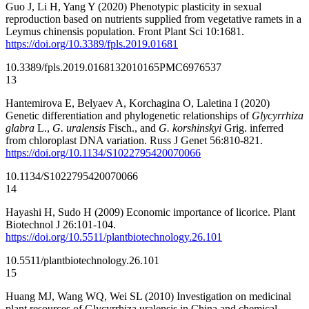
Guo J, Li H, Yang Y (2020) Phenotypic plasticity in sexual
reproduction based on nutrients supplied from vegetative ramets in a
Leymus chinensis population. Front Plant Sci 10:1681.
https://doi.org/10.3389/fpls.2019.01681
10.3389/fpls.2019.01681
32010165
PMC6976537
13
Hantemirova E, Belyaev A, Korchagina O, Laletina I (2020)
Genetic differentiation and phylogenetic relationships of
Glycyrrhiza
glabra
L.,
G. uralensis
Fisch., and
G. korshinskyi
Grig. inferred
from chloroplast DNA variation. Russ J Genet 56:810-821.
https://doi.org/10.1134/S1022795420070066
10.1134/S1022795420070066
14
Hayashi H, Sudo H (2009) Economic importance of licorice. Plant
Biotechnol J 26:101-104.
https://doi.org/10.5511/plantbiotechnology.26.101
10.5511/plantbiotechnology.26.101
15
Huang MJ, Wang WQ, Wei SL (2010) Investigation on medicinal
plant resources of Glycyrrhiza uralensis in China and chemical