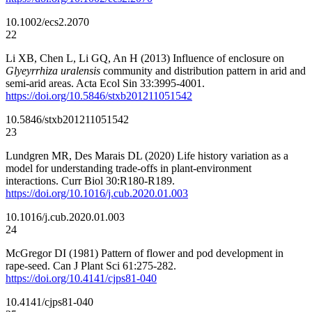
10.1002/ecs2.2070
22
Li XB, Chen L, Li GQ, An H (2013) Influence of enclosure on
Glyeyrrhiza uralensis
community and distribution pattern in arid and
semi-arid areas. Acta Ecol Sin 33:3995-4001.
https://doi.org/10.5846/stxb201211051542
10.5846/stxb201211051542
23
Lundgren MR, Des Marais DL (2020) Life history variation as a
model for understanding trade-offs in plant-environment
interactions. Curr Biol 30:R180-R189.
https://doi.org/10.1016/j.cub.2020.01.003
10.1016/j.cub.2020.01.003
24
McGregor DI (1981) Pattern of flower and pod development in
rape-seed. Can J Plant Sci 61:275-282.
https://doi.org/10.4141/cjps81-040
10.4141/cjps81-040