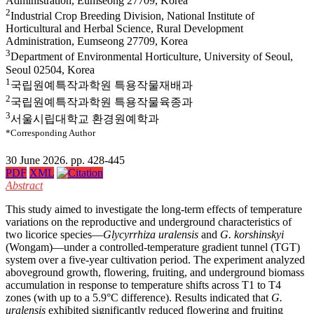
Administration, Eumseong 27709, Korea
2
Industrial Crop Breeding Division, National Institute of
Horticultural and Herbal Science, Rural Development
Administration, Eumseong 27709, Korea
3
Department of Environmental Horticulture, University of Seoul,
Seoul 02504, Korea
1
국립원예특작과학원 특용작물재배과
2
국립원예특작과학원 특용작물육종과
3
서울시립대학교 환경원예학과
*Corresponding Author
30 June 2026. pp. 428-445
PDF
XML
Abstract
This study aimed to investigate the long-term effects of temperature
variations on the reproductive and underground characteristics of
two licorice species—
Glycyrrhiza uralensis
and
G. korshinskyi
(Wongam)—under a controlled-temperature gradient tunnel (TGT)
system over a five-year cultivation period. The experiment analyzed
aboveground growth, flowering, fruiting, and underground biomass
accumulation in response to temperature shifts across T1 to T4
zones (with up to a 5.9°C difference). Results indicated that
G.
uralensis
exhibited significantly reduced flowering and fruiting